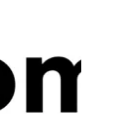
de liberdade. Filha de Seu Calixto e Dona Augustinha,
patriarcas da Comunidade Olho D’Água (Centro dos
Calixtos), Dona Nonata é uma mulher preta,
tocantinense, Quebradeira de Coco Babaçu e
referência de força e sabedoria em São Miguel do
Tocantins. Com o olhar firme e o s