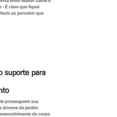
ersa entre Walker Dante e
- É claro que fiquei
facto ao perceber que
o suporte para
nto
nte prosseguem sua
s árvores do jardim:
desenvolvimento do corpo