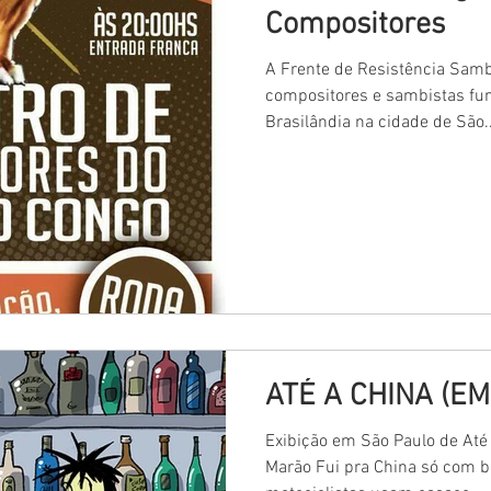
Compositores
A Frente de Resistência Samb
compositores e sambistas fu
Brasilândia na cidade de São..
ATÉ A CHINA (EM
Exibição em São Paulo de Até 
Marão Fui pra China só com 