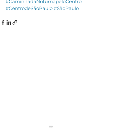
#CaminhadaNoturnapeloCentro
#CentrodeSãoPaulo
#SãoPaulo