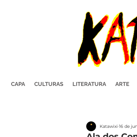
CAPA
CULTURAS
LITERATURA
ARTE
Katawixi
16 de ju
Ala dos Co