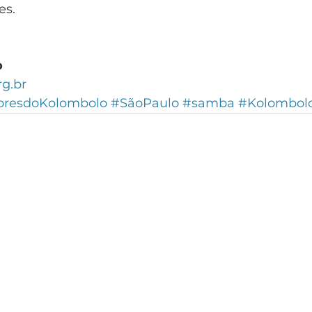
es.
o
g.br
oresdoKolombolo
#SãoPaulo
#samba
#Kolombol