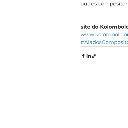
outros compositor
site do Kolombol
www.kolombolo.or
#AladosComposit