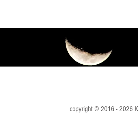
"Um pouco de tudo,
Do a
talvez"
Rim
arm
copyright © 2016 - 2026 