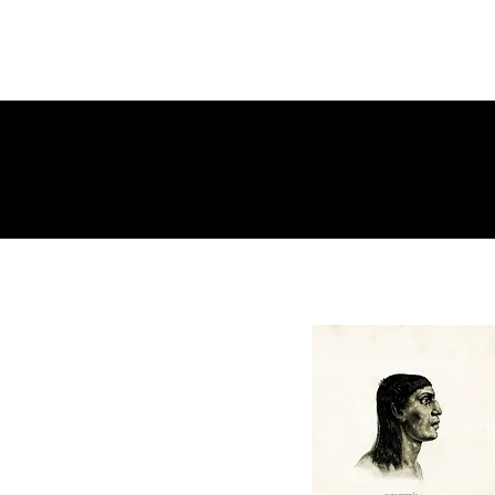
Um livro sobre o teatro
de Gabriel Villela