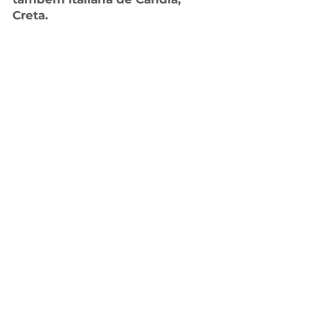
Creta.
fotos Walter Antunes