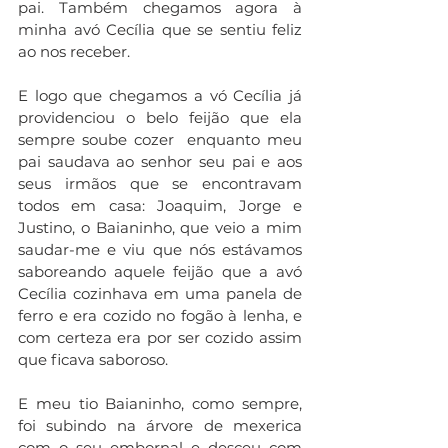
pai. Também chegamos agora à 
minha avó Cecília que se sentiu feliz 
ao nos receber.
E logo que chegamos a vó Cecília já 
providenciou o belo feijão que ela 
sempre soube cozer  enquanto meu 
pai saudava ao senhor seu pai e aos 
seus irmãos que se encontravam 
todos em casa: Joaquim, Jorge e 
Justino, o Baianinho, que veio a mim 
saudar-me e viu que nós estávamos 
saboreando aquele feijão que a avó 
Cecília cozinhava em uma panela de 
ferro e era cozido no fogão à lenha, e 
com certeza era por ser cozido assim 
que ficava saboroso.
E meu tio Baianinho, como sempre, 
foi subindo na árvore de mexerica 
com o seu embornal e desceu com 