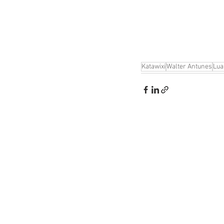
Katawixi
Walter Antunes
Lua