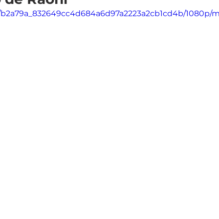
deo/b2a79a_832649cc4d684a6d97a2223a2cb1cd4b/1080p/m