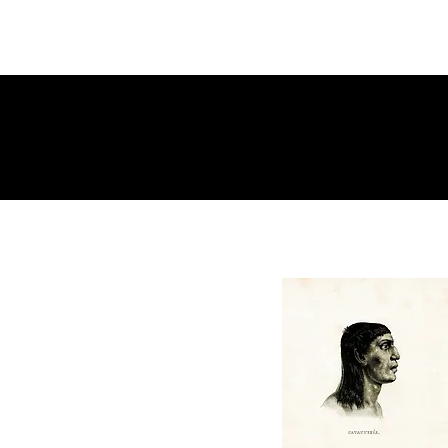
Máscaras, selfies e
humanos: experimentos
transamazônicos