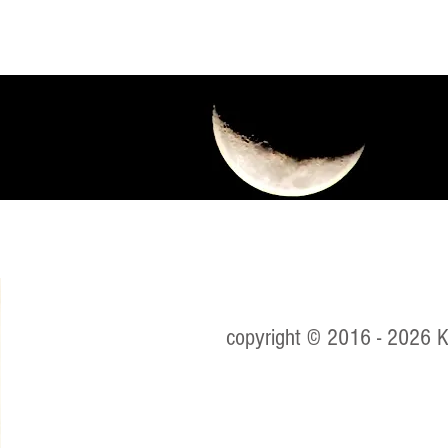
O inacreditável olhar do
O C
que não é cego e finge
Rao
não ver
copyright © 2016 - 2026 