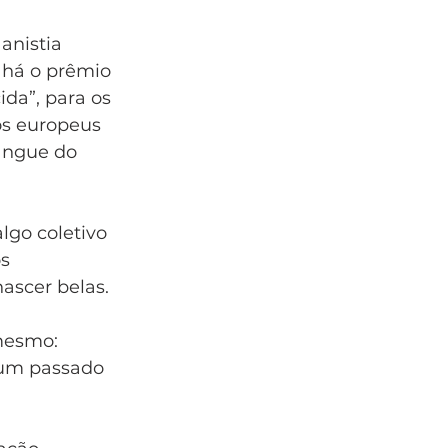
anistia 
 há o prêmio 
da”, para os 
os europeus 
sangue do 
lgo coletivo 
s 
nascer belas.
mesmo: 
 um passado 