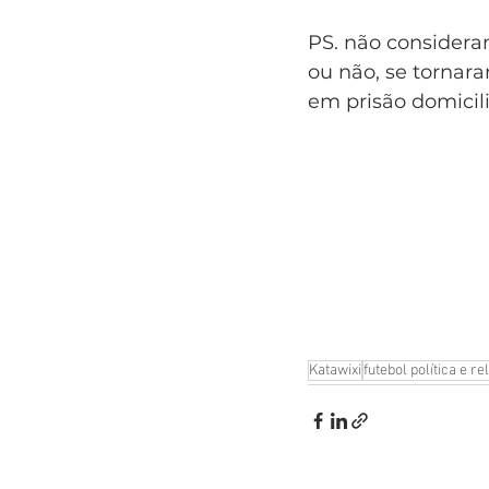
PS. não consideram
ou não, se tornar
em prisão domicil
Katawixi
futebol política e re