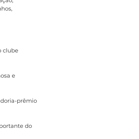
ção, 
hos, 
 clube 
osa e 
adoria-prêmio 
portante do 