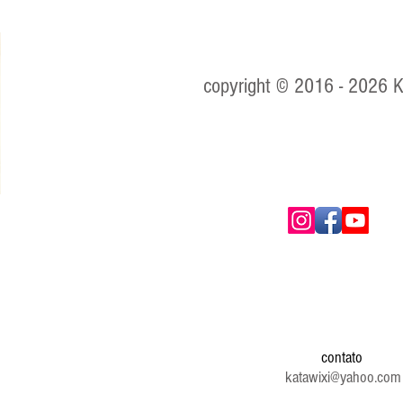
O inacreditável olhar do
A t
que não é cego e finge
terc
não ver
copyright © 2016 - 2026 
ica,
e
ista
s de
nes.
contato
 nome
katawixi@yahoo.com
ora