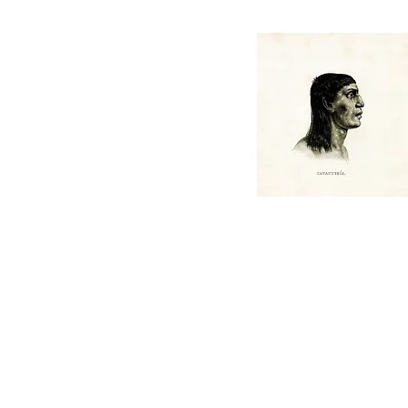
Katawixi é um lugar de crít
análise e divulgação d
pensamentos, pontos de v
filosóficos, práticas
e produtos culturais, livre
vínculos institucionais,
concebido por
Luama Socio e Walter Antu
Katawixi é antes de tudo o
de um povo que flutua ag