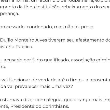
esma forma: um acúmulo de roubalheira, explora
amento da fé na instituição, rebaixamento dos son
perança.
 processado, condenado, mas não foi preso.
Duilio Monteiro Alves tiveram seu afastamento do
istério Público.
 acusado por furto qualificado, associação crimin
ro. 
z vai funcionar de verdade até o fim ou a aposent
ida vai prevalecer mais uma vez? 
costumava dizer com alegria, que o cargo mais im
ente, Presidente do Corinthians.