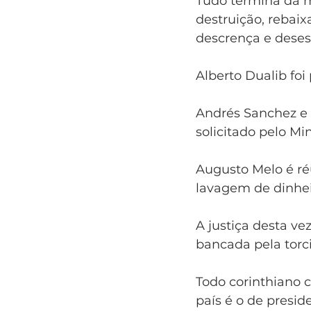
Tudo termina da m
destruição, rebaix
descrença e deses
Alberto Dualib foi
Andrés Sanchez e 
solicitado pelo Min
Augusto Melo é réu
lavagem de dinhei
A justiça desta ve
bancada pela torc
Todo corinthiano 
país é o de presid