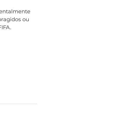
dentalmente 
oragidos ou 
FIFA.