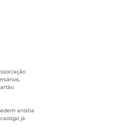
associação 
sários, 
artão 
pedem anistia 
astigo já 