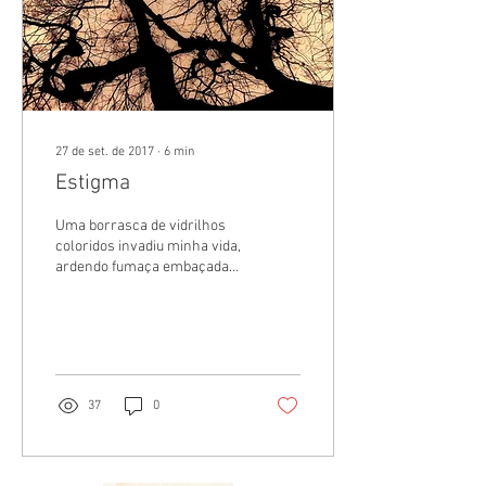
27 de set. de 2017
∙
6
min
Estigma
Uma borrasca de vidrilhos
coloridos invadiu minha vida,
ardendo fumaça embaçada
nas retinas defumadas,
fumando cigarro do vizinho
sem ser...
37
0