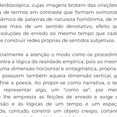
leidoscópica, cujas imagens brotam das criações s
ha de termos em contraste que formam oxímoros 
sêmico de palavras de natureza homônima, de mo
e mais de um sentido denotativo, efeito qu
e soluções de enredo ao mesmo tempo que cad
e construir redes próprias de sentidos subjetivos.
ialmente a atenção o modo como os procedime
tra a lógica da realidade empírica, pois ao me
uma dimensão horizontal e sintagmática, própria 
l, possuem também aquela dimensão vertical, pa
fine a poesia. Ao propor-se como narrativa, o t
representar algo, um “como se”, por meio
lhe empresta as feições de enredo e exige d
esão e às lógicas de um tempo e um espaço 
da, contudo, constrói um objeto crespo, cortan