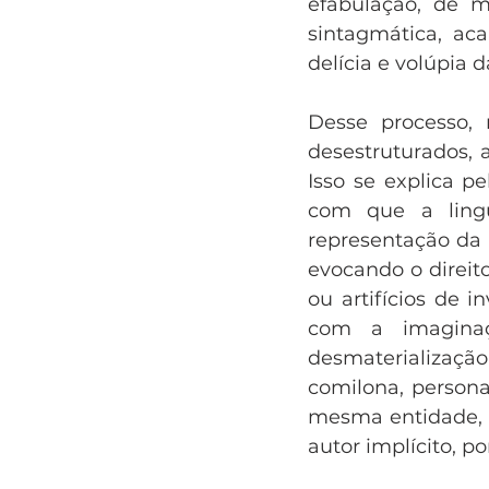
efabulação, de m
sintagmática, aca
delícia e volúpia d
Desse processo,
desestruturados, 
Isso se explica p
com que a lingu
representação da 
evocando o direito
ou artifícios de 
com a imaginaçã
desmaterializaçã
comilona, persona
mesma entidade, 
autor implícito, p