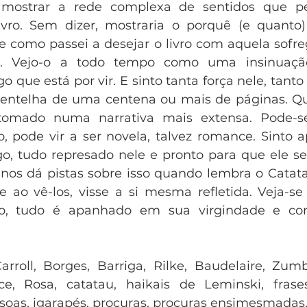
a mostrar a rede complexa de sentidos que p
vro. Sem dizer, mostraria o porquê (e quanto) 
 como passei a desejar o livro com aquela sofr
o. Vejo-o a todo tempo como uma insinuação
o que está por vir. E sinto tanta força nele, tant
entelha de uma centena ou mais de páginas. Que
etomado numa narrativa mais extensa. Pode-se
o, pode vir a ser novela, talvez romance. Sinto 
ogo, tudo represado nele e pronto para que ele s
nos dá pistas sobre isso quando lembra o Catatau,
ao vê-los, visse a si mesma refletida. Veja-se
o, tudo é apanhado em sua virgindade e co
arroll, Borges, Barriga, Rilke, Baudelaire, Zumbi
ce, Rosa, catatau, haikais de Leminski, frases
oas, igarapés, procuras, procuras ensimesmadas, 