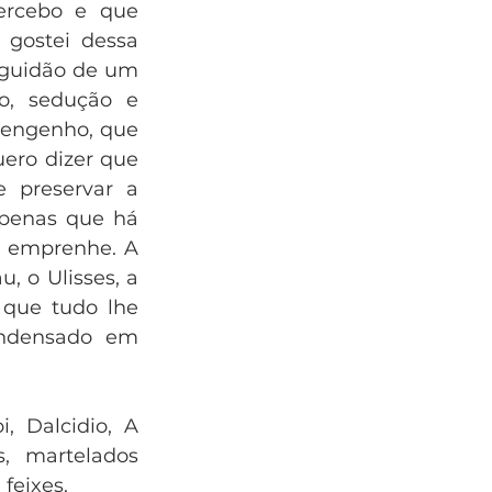
ercebo e que 
gostei dessa 
eguidão de um 
, sedução e 
o engenho, que 
ro dizer que 
 preservar a 
apenas que há 
e emprenhe. A 
 o Ulisses, a 
 que tudo lhe 
ndensado em 
, Dalcidio, A 
, martelados 
feixes.