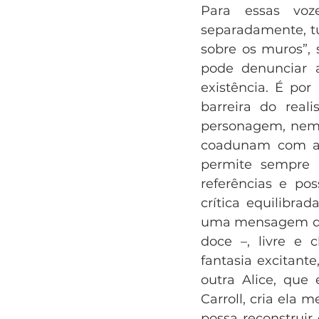
Para essas voz
separadamente, tu
sobre os muros”, s
pode denunciar a
existência. É por
barreira do real
personagem, nem 
coadunam com a l
permite sempre v
referências e pos
crítica equilibr
uma mensagem de v
doce –, livre e c
fantasia excitan
outra Alice, que
Carroll, cria ela
possa reconstruir 