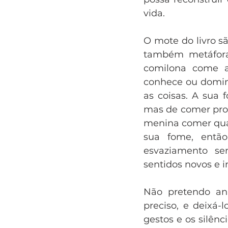
vida.
O mote do livro s
também metáfora
comilona come a
conhece ou domina
as coisas. A sua 
mas de comer prof
menina comer quas
sua fome, entã
esvaziamento se
sentidos novos e i
Não pretendo anal
preciso, e deixá-
gestos e os silên