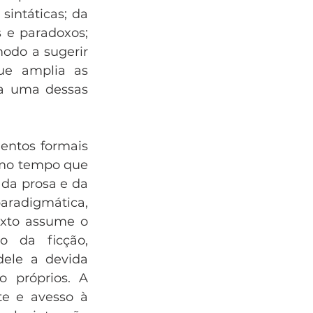
intáticas; da 
e paradoxos; 
do a sugerir 
e amplia as 
a uma dessas 
ntos formais 
smo tempo que 
da prosa e da 
radigmática, 
exto assume o 
 da ficção, 
ele a devida 
próprios. A 
te e avesso à 