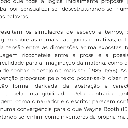
odo que toda a lógica inicialmente proposta p
ba por sensualizar-se, desestruturando-se, num
as palavras.
 resultam os simulacros de espaço e tempo, 
agem sobre as demais categorias narrativas, det
ela tensão entre as dimensões acima expostas, t
agem ricocheteie entre a prosa e a poesia
realidade para a imaginação da matéria, como di
 de sonhar, o desejo de mais ser. (1989, 1996). As
invenção propostos pelo texto poder-se-ia dizer,
o formal derivada da abstração e caracte
o e pela intangibilidade. Pelo contrário, ta
gem, como o narrador e o escritor parecem conf
numa convergência para o que Wayne Booth (19
ortando-se, enfim, como inventores da própria mat