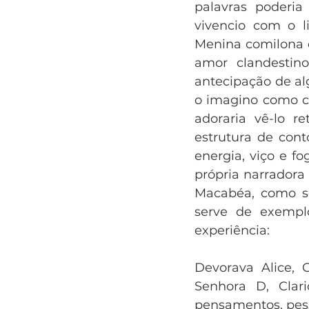
palavras poderi
vivencio com o li
Menina comilona e
amor clandestin
antecipação de alg
o imagino como c
adoraria vê-lo r
estrutura de cont
energia, viço e f
própria narradora 
Macabéa, como se 
serve de exempl
experiência:
Devorava Alice, C
Senhora D, Clari
pensamentos, pess