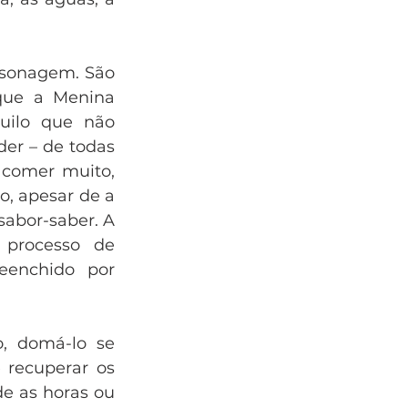
rsonagem. São 
ue a Menina 
uilo que não 
er – de todas 
 comer muito, 
, apesar de a 
abor-saber. A 
processo de 
enchido por 
, domá-lo se 
recuperar os 
e as horas ou 