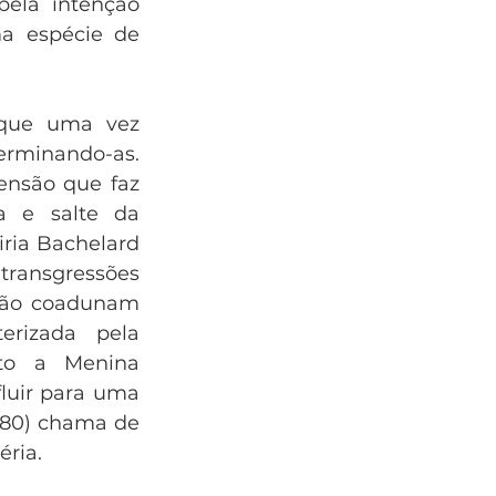
ela intenção 
a espécie de 
que uma vez 
erminando-as. 
ensão que faz 
 e salte da 
ria Bachelard 
 transgressões 
 não coadunam 
rizada pela 
nto a Menina 
luir para uma 
80) chama de 
éria.