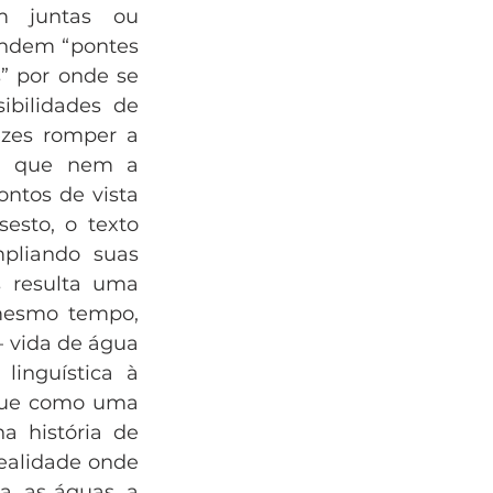
m juntas ou 
ndem “pontes 
” por onde se 
bilidades de 
ezes romper a 
já que nem a 
tos de vista 
sto, o texto 
pliando suas 
 resulta uma 
mesmo tempo, 
vida de água 
inguística à 
tue como uma 
 história de 
ealidade onde 
a, as águas, a 