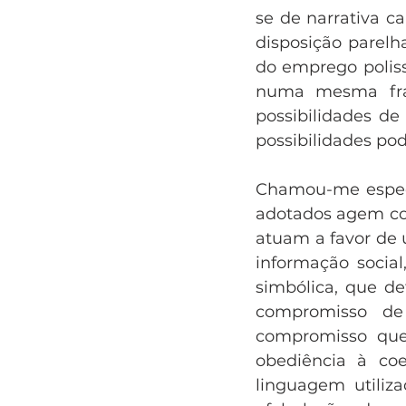
se de narrativa ca
disposição parel
do emprego polis
numa mesma fras
possibilidades d
possibilidades pod
Chamou-me espec
adotados agem con
atuam a favor de 
informação socia
simbólica, que de
compromisso de 
compromisso que 
obediência à co
linguagem utiliza