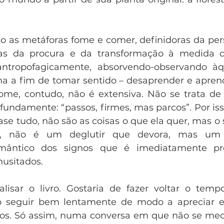
ão as metáforas fome e comer, definidoras da pe
s da procura e da transformação à medida q
ntropofagicamente, absorvendo-observando àq
 a fim de tomar sentido – desaprender e aprend
fome, contudo, não é extensiva. Não se trata de
undamente: “passos, firmes, mas parcos”. Por isso
e tudo, não são as coisas o que ela quer, mas o s
o, não é um deglutir que devora, mas um 
mântico dos signos que é imediatamente pre
nusitados.
isar o livro. Gostaria de fazer voltar o tempo
lo seguir bem lentamente de modo a apreciar e 
cios. Só assim, numa conversa em que não se med