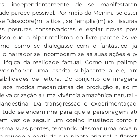
es, independentemente de se manifestare
do parece possível. Por meio da Menina se este
e “descobre(m) sítios”, se “amplia(m) as fissuras
s posturas conservadoras e espiar novas possi
 isso que o hiper-realismo do livro parece às v
ismo, como se dialogasse com o fantástico, 
o narrador se incomodam se as suas ações e pon
ógica da realidade factual. Como um palimpse
er-não-ver uma escrita subjacente a ele, am
sibilidades de leitura. Do conjunto de imagens
ada aos modos mecanicistas de produção e, ao 
alorização a uma vivência amazônica natural – 
landestina. Da transgressão e experimentação l
te, tudo se encaminha para que a personagem a
 em vez de seguir um coelho inusitado como na
 mesma suas pontes, tentando plasmar uma nova r
o mundo a partir de sua planta original: a florest