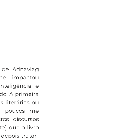
 de Adnavlag 
me impactou 
teligência e 
o. A primeira 
literárias ou 
s poucos me 
s discursos 
) que o livro 
depois tratar-