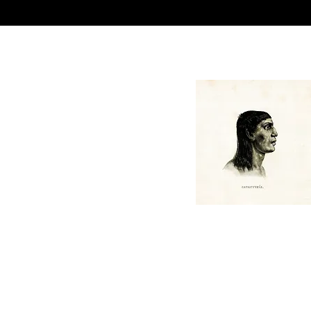
Katawixi é um lugar de crít
análise e divulgação d
pensamentos, pontos de v
filosóficos, práticas
e produtos culturais, livre
vínculos institucionais,
concebido por