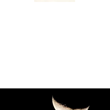
Katawixi é um lugar de crítica,
análise e divulgação de
pensamentos, pontos de vista
filosóficos, práticas
e produtos culturais, livres
de vínculos institucionais,
concebido por
Luama Socio e Walter Antunes.
Katawixi é antes de tudo o nome
de um povo que flutua agora
em algum lugar na Amazônia.