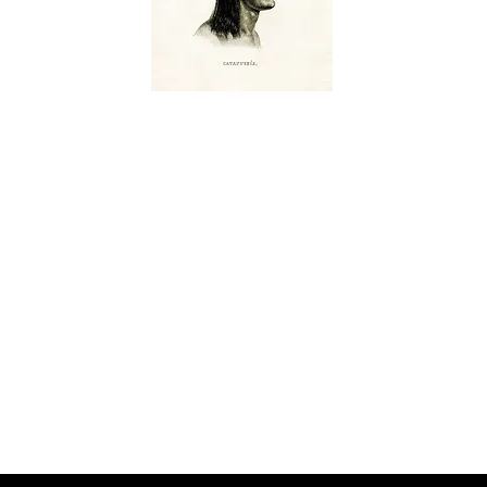
Katawixi é um lugar de crítica,
análise e divulgação de
pensamentos, pontos de vista
filosóficos, práticas
e produtos culturais, livres
de vínculos institucionais,
concebido por
Luama Socio e Walter Antunes.
Katawixi é antes de tudo o nome
de um povo que flutua agora
em algum lugar na Amazônia.