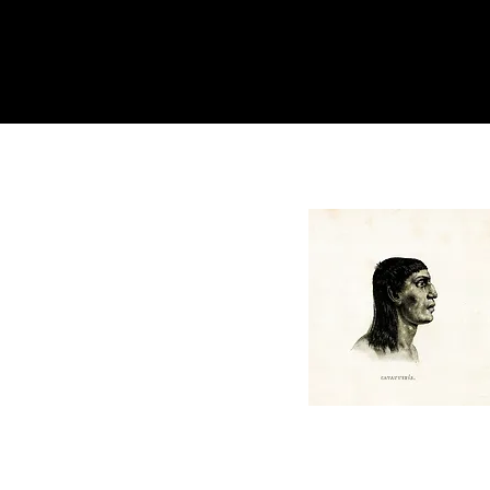
Katawixi é um lugar de crít
análise e divulgação d
pensamentos, pontos de v