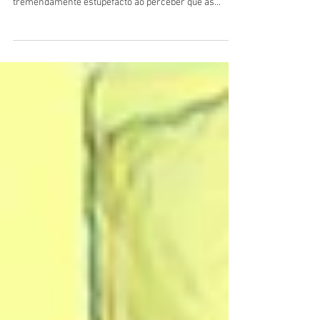
Pois prossegue a conversa entre Walker Dante e
Roselena. Walker Dante - É claro que fiquei
tremendamente estupefacto ao perceber que as...