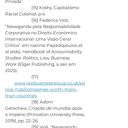
Privada”.
                       [15] Koshy, Capitalismo 
Racial Colonial, p.4.
                       [16] Federica Violi, 
“Navegando pela Responsabilidade 
Corporativa no Direito Económico 
Internacional: Uma Visão Geral 
Crítica” em Ioannis Papadopoulos et 
al (eds), 
Handbook of Accountability 
Studies: Politics, Law, Business, 
Work
 (Elgar Publishing, a sair em 
2025).
                       [17]   
www.realbusinessrescue.co.uk/ad
vice-hub/companies-worth-more-
than-countries
 .
                       [18] Adom 
Getachew, 
Criação de mundos após 
o império
 (Princeton University Press, 
2019), pp. 22-26.
                       [19] Violi, “Navegando 