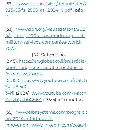
[52]   
www.sipri.org/sites/default/files/2
025-03/fs_2503_at_2024_0.pdf
 , pág. 
2.
[53]   
www.sipri.org/visualizations/202
4/sipri-top-100-arms-producing-and-
military-services-companies-world-
2023
 .
                       [54] Submissão 
(2.45); 
https://en.globes.co.il/en/article-
prioritizing-israel-creates-problems-
for-elbit-systems-
1001501806
 ; 
www.youtube.com/watch
?v=eEexR-
3VrjI
 (2024); 
www.youtube.com/watch
?v=cbIyvbbC68A
 (2025) 42 minutos.
[55]   
www.elbitsystems.com/blog/elbit
-in-2024-a-fortress-of-
innovation
 ; 
www.linkedin.com/posts/i