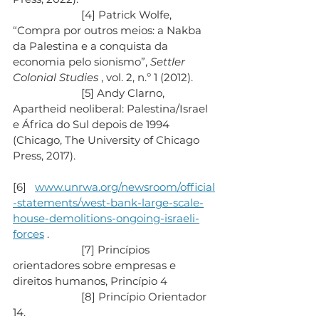
                        [4] Patrick Wolfe, 
“Compra por outros meios: a Nakba 
da Palestina e a conquista da 
economia pelo sionismo”, 
Settler 
Colonial Studies
 , vol. 2, n.º 1 (2012).
                        [5] Andy Clarno, 
Apartheid neoliberal: Palestina/Israel 
e África do Sul depois de 1994 
(Chicago, The University of Chicago 
Press, 2017).
[6]   
www.unrwa.org/newsroom/official
-statements/west-bank-large-scale-
house-demolitions-ongoing-israeli-
forces
 .
                        [7] Princípios 
orientadores sobre empresas e 
direitos humanos, Princípio 4
                        [8] Princípio Orientador 
14.