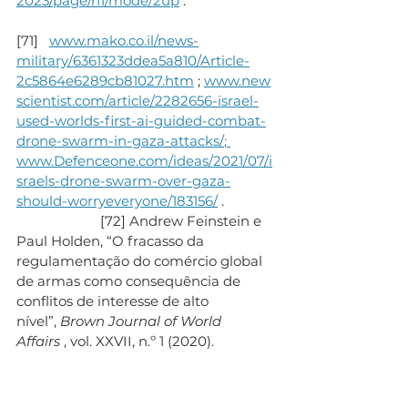
2023/page/n1/mode/2up
 .
[71]   
www.mako.co.il/news-
military/6361323ddea5a810/Article-
2c5864e6289cb81027.htm
 ; 
www.new
scientist.com/article/2282656-israel-
used-worlds-first-ai-guided-combat-
drone-swarm-in-gaza-attacks/
; 
www.Defenceone.com/ideas/2021/07/i
sraels-drone-swarm-over-gaza-
should-worryeveryone/183156/
 .
                       [72] Andrew Feinstein e 
Paul Holden, “O fracasso da 
regulamentação do comércio global 
de armas como consequência de 
conflitos de interesse de alto 
nível”, 
Brown Journal of World 
Affairs
 , vol. XXVII, n.º 1 (2020).
                       [73] Submissão 
(2.39); 
https://jobs.iai.co.il/job/76041120/
 ; 
www.facebook.com/watch/?