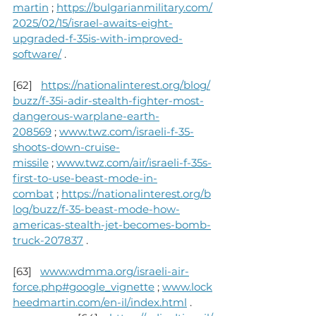
martin
 ; 
https://bulgarianmilitary.com/
2025/02/15/israel-awaits-eight-
upgraded-f-35is-with-improved-
software/
 .
[62]   
https://nationalinterest.org/blog/
buzz/f-35i-adir-stealth-fighter-most-
dangerous-warplane-earth-
208569
 ; 
www.twz.com/israeli-f-35-
shoots-down-cruise-
missile
 ; 
www.twz.com/air/israeli-f-35s-
first-to-use-beast-mode-in-
combat
 ; 
https://nationalinterest.org/b
log/buzz/f-35-beast-mode-how-
americas-stealth-jet-becomes-bomb-
truck-207837
 .
[63]   
www.wdmma.org/israeli-air-
force.php#google_vignette
 ; 
www.lock
heedmartin.com/en-il/index.html
 .