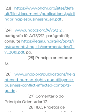
[23]   
https://www.ohchr.org/sites/defa
ult/files/documents/publications/guidi
ngprinciplesbusinesshr_en.pdf
 .
[24]   
www.undocs.org/A/75/212
 , 
parágrafo 10; A/75/212, parágrafo 11; 
consulte 
https://legal.un.org/ilc/texts/i
nstruments/english/commentaries/7_
7_2019.pdf,
 pp.
                       [25] Princípio orientador 
13.
[26]   
www.undp.org/publications/heig
htened-human-rights-due-diligence-
business-conflict-affected-contexts-
guide
 .
                       [27] Comentário do 
Princípio Orientador 17.
                       [28] ILC, Projetos de 