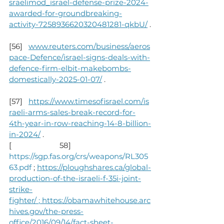
sraelimod_israel-defense-prize-2024-
awarded-for-groundbreaking-
activity-7258936620320481281-qkbU/
 .
[56]   
www.reuters.com/business/aeros
pace-Defence/israel-signs-deals-with-
defence-firm-elbit-makebombs-
domestically-2025-01-07/
 .
[57]   
https://www.timesofisrael.com/is
raeli-arms-sales-break-record-for-
4th-year-in-row-reaching-14-8-billion-
in-2024/
 .
[                        58] 
https://sgp.fas.org/crs/weapons/RL305
63.pdf
 ; 
https://ploughshares.ca/global-
production-of-the-israeli-f-35i-joint-
strike-
fighter/ 
; 
https://obamawhitehouse.arc
hives.gov/the-press-
office/2016/09/14/fact-sheet-