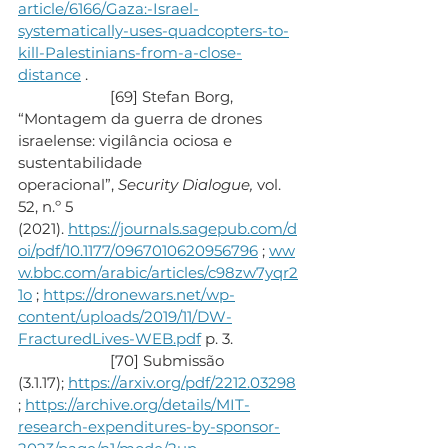
article/6166/Gaza:-Israel-
systematically-uses-quadcopters-to-
kill-Palestinians-from-a-close-
distance
 .
                       [69] Stefan Borg, 
“Montagem da guerra de drones 
israelense: vigilância ociosa e 
sustentabilidade 
operacional”, 
Security Dialogue,
 vol. 
52, n.º 5 
(2021). 
https://journals.sagepub.com/d
oi/pdf/10.1177/0967010620956796
 ; 
ww
w.bbc.com/arabic/articles/c98zw7yqr2
1o
 ; 
https://dronewars.net/wp-
content/uploads/2019/11/DW-
FracturedLives-WEB.pdf
 p. 3.
                       [70] Submissão 
(3.1.17); 
https://arxiv.org/pdf/2212.03298
; 
https://archive.org/details/MIT-
research-expenditures-by-sponsor-