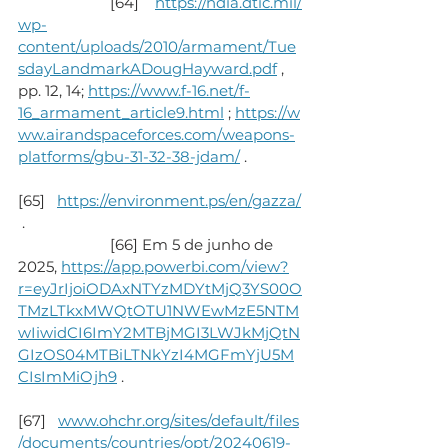
                       [64]    
https://ndia.dtic.mil/
wp-
content/uploads/2010/armament/Tue
sdayLandmarkADougHayward.pdf
 , 
pp. 12, 14; 
https://www.f-16.net/f-
16_armament_article9.html
 ; 
https://w
ww.airandspaceforces.com/weapons-
platforms/gbu-31-32-38-jdam/
 .
[65]   
https://environment.ps/en/gazza/
 .
                       [66] Em 5 de junho de 
2025, 
https://app.powerbi.com/view?
r=eyJrIjoiODAxNTYzMDYtMjQ3YS00O
TMzLTkxMWQtOTU1NWEwMzE5NTM
wIiwidCI6ImY2MTBjMGI3LWJkMjQtN
GIzOS04MTBiLTNkYzI4MGFmYjU5M
CIsImMiOjh9
 .
[67]   
www.ohchr.org/sites/default/files
/documents/countries/opt/20240619-