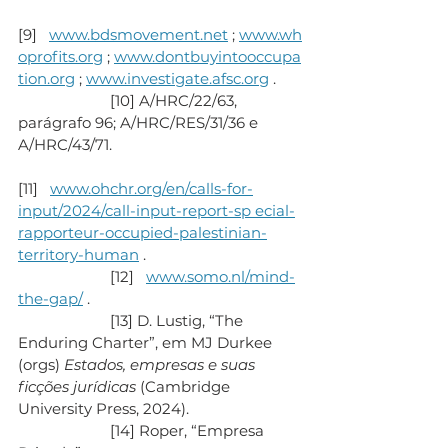
[9]   
www.bdsmovement.net
 ; 
www.wh
oprofits.org
 ; 
www.dontbuyintooccupa
tion.org
 ; 
www.investigate.afsc.org
 .
                       [10] A/HRC/22/63, 
parágrafo 96; A/HRC/RES/31/36 e 
A/HRC/43/71.
[11]   
www.ohchr.org/en/calls-for-
input/2024/call-input-report-sp 
ecial-
rapporteur-occupied-palestinian-
territory-human
 .
                       [12]   
www.somo.nl/mind-
the-gap/
 .
                       [13] D. Lustig, “The 
Enduring Charter”, em MJ Durkee 
(orgs) 
Estados, empresas e suas 
ficções jurídicas
 (Cambridge 
University Press, 2024).
                       [14] Roper, “Empresa 