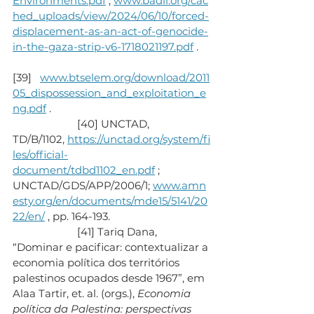
Environments.pdf
 ; 
www.badil.org/cac
hed_uploads/view/2024/06/10/forced-
displacement-as-an-act-of-genocide-
in-the-gaza-strip-v6-1718021197.pdf
 .
[39]   
www.btselem.org/download/2011
05_dispossession_and_exploitation_e
ng.pdf
 .
                       [40] UNCTAD, 
TD/B/1102, 
https://unctad.org/system/fi
les/official-
document/tdbd1102_en.pdf
 ; 
UNCTAD/GDS/APP/2006/1; 
www.amn
esty.org/en/documents/mde15/5141/20
22/en/
 , pp. 164-193.
                       [41] Tariq Dana, 
“Dominar e pacificar: contextualizar a 
economia política dos territórios 
palestinos ocupados desde 1967”, em 
Alaa Tartir, et. al. (orgs.), 
Economia 
política da Palestina: perspectivas 