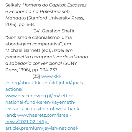
Seikaly, 
Homens do Capital: Escassez 
e Economia na Palestina sob 
Mandato
 (Stanford University Press, 
2016), pp. 6-8.
                       [34] Gershon Shafir, 
“Sionismo e colonialismo: uma 
abordagem comparativa”, em 
Michael Barnett (ed), 
Israel em 
perspectiva comparativa: desafiando 
a sabedoria convencional
 (SUNY 
Press, 1996), pp. 234-237.
                       [35] 
www.kkl-
jnf.org/about-kkl-jnf/kkl-jnf-id/goals-
actions/
; 
www.peacenow.org.il/en/settler-
national-fund-keren-kayemeth-
leisraels-acquisition-of-west-bank-
land
; 
www.haaretz.com/israel-
news/2021-02-14/ty-
article/.premium/jewish-national-