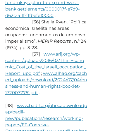
fund-okays-plan-to-expand-west-
bank-settlements/0000017f-e7d9-
d62c-a1ff-fffbefe10000
 .
                       [36] Sheila Ryan, “Política 
económica israelita nas áreas 
ocupadas: fundamentos de um novo 
imperialismo”, 
MERIP Reports
 , n.º 24 
(1974), pp. 3-28.
                       [37]   
www.arij.org/wp-
content/uploads/2016/03/The_Econo
mic_Cost_of_the_Israeli_occupation_
Report_upd.pdf
 ; 
www.alhaq.org/cach
ed_uploads/download/2024/07/04/bu
siness-and-human-rights-booklet-
1720077751.pdf
 .
[38]   
www.badil.org/phocadownloadp
ap/badil-
new/publications/research/working-
papers/FT-Coercive-