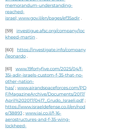
memorandum-understanding-
reached-
israel; 
www.gov.il/en/pages/ef35adir
 .
[59]   
investigue.afsc.org/company/loc
kheed-martin
 .
[60]   
https://investigate.info/company
/leonardo
 .
[61]   
www.19fortyfive.com/2025/04/f-
35i-adir-israels-custom-f-35-that-no-
other-nation-
has/
 ; 
www.airandspaceforces.com/PD
F/MagazineArchive/Documents/2017/
April%202017/0417_Grudo_Israeli.pdf
 ; 
https://www.israeldefense.co.il/en/nod
e/38893
 ; 
www.iai.co.il/f-16-
aerostructures-and-f-35-wing-
lockheed-