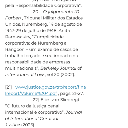
pela Responsabilidade Corporativa”.
                       [20]   
O julgamento IG 
Farben
 , Tribunal Militar dos Estados 
Unidos, Nuremberg, 14 de agosto de 
1947-29 de julho de 1948; Anita 
Ramasastry, “Cumplicidade 
corporativa: de Nuremberg a 
Rangoon – um exame de casos de 
trabalho forçado e seu impacto na 
responsabilidade de empresas 
multinacionais”, 
Berkeley Journal of 
International Law
 , vol 20 (2002).
[21]   
www.justice.gov.za/trc/report/fina
lreport/Volume%204.pdf
 , págs. 21-27.
                       [22] Elies van Sliedregt, 
“O futuro da justiça penal 
internacional é corporativo”, 
Journal 
of International Criminal 
Justice
 (2025).