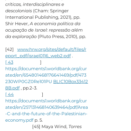
críticas, interdisciplinares e 
descoloniais
 (Cham: Springer 
International Publishing, 2021), pp. 
Shir Hever, 
A economia política da 
ocupação de Israel: repressão além 
da exploração
 (Pluto Press, 2010), pp.
[42]   
www.hrw.org/sites/default/files/r
eport_pdf/israel0116_web2.pdf
 .
[ 43
                       ] 
https://documents1.worldbank.org/cur
ated/en/654801468176641469/pdf/473
230WP0GZ0Re101PU
BLIC10Box33412
8B.pdf
 , pp.2-3.
[ 44
                        ] 
https://documents1.worldbank.org/cur
ated/en/257131468140639464/pdf/Area
-C-and-the-future-of-the-Palestinian-
economy.pdf
 p. 5.
                       [45] Maya Wind, 
Torres 