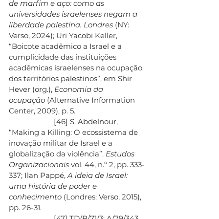
de marfim e aço: como as 
universidades israelenses negam a 
liberdade palestina. Londres
 (NY: 
Verso, 2024); Uri Yacobi Keller, 
“Boicote acadêmico a Israel e a 
cumplicidade das instituições 
acadêmicas israelenses na ocupação 
dos territórios palestinos”, em Shir 
Hever (org.), 
Economia da 
ocupação
 (Alternative Information 
Center, 2009), p. 5.
                       [46] S. Abdelnour, 
“Making a Killing: O ecossistema de 
inovação militar de Israel e a 
globalização da violência”. 
Estudos 
Organizacionais
 vol. 44, n.º 2, pp. 333-
337; Ilan Pappé, 
A ideia de Israel: 
uma história de poder e 
conhecimento
 (Londres: Verso, 2015), 
pp. 26-31.
                       [47] TD/B/71/3; A/79/343.