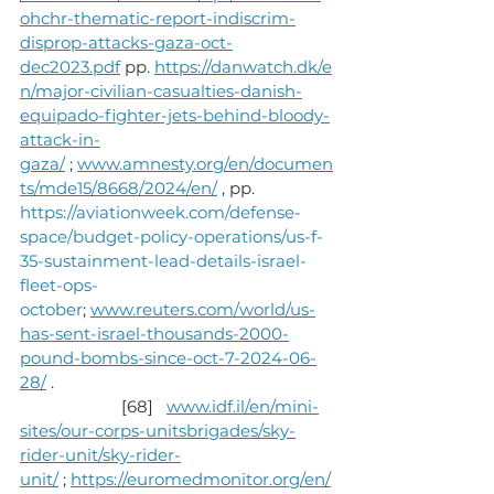
ohchr-thematic-report-indiscrim-
disprop-attacks-gaza-oct-
dec2023.pdf
 pp. 
https://danwatch.dk/e
n/major-civilian-casualties-danish-
equipado-fighter-jets-behind-bloody-
attack-in-
gaza/
 ; 
www.amnesty.org/en/documen
ts/mde15/8668/2024/en/
 , pp. 
https://aviationweek.com/defense-
space/budget-policy-operations/us-f-
35-sustainment-lead-details-israel-
fleet-ops-
october
; 
www.reuters.com/world/us-
has-sent-israel-thousands-2000-
pound-bombs-since-oct-7-2024-06-
28/
 .
                       [68]   
www.idf.il/en/mini-
sites/our-corps-unitsbrigades/sky-
rider-unit/sky-rider-
unit/
 ; 
https://euromedmonitor.org/en/