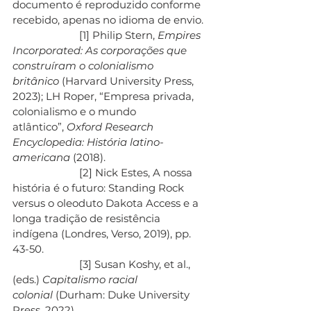
documento é reproduzido conforme 
recebido, apenas no idioma de envio.
                        [1] Philip Stern, 
Empires 
Incorporated: As corporações que 
construíram o colonialismo 
britânico
 (Harvard University Press, 
2023); LH Roper, “Empresa privada, 
colonialismo e o mundo 
atlântico”, 
Oxford Research 
Encyclopedia: História latino-
americana
 (2018).
                        [2] Nick Estes, A nossa 
história é o futuro: Standing Rock 
versus o oleoduto Dakota Access e a 
longa tradição de resistência 
indígena (Londres, Verso, 2019), pp. 
43-50.
                        [3] Susan Koshy, et al., 
(eds.) 
Capitalismo racial 
colonial
 (Durham: Duke University 
Press, 2022).