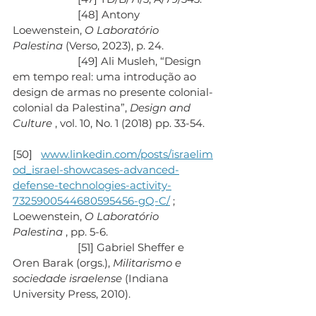
                       [48] ​​Antony 
Loewenstein, 
O Laboratório 
Palestina
 (Verso, 2023), p. 24.
                       [49] Ali Musleh, “Design 
em tempo real: uma introdução ao 
design de armas no presente colonial-
colonial da Palestina”, 
Design and 
Culture
 , vol. 10, No. 1 (2018) pp. 33-54.
[50]   
www.linkedin.com/posts/israelim
od_israel-showcases-advanced-
defense-technologies-activity-
7325900544680595456-gQ-C/
 ; 
Loewenstein, 
O Laboratório 
Palestina
 , pp. 5-6.
                       [51] Gabriel Sheffer e 
Oren Barak (orgs.), 
Militarismo e 
sociedade israelense
 (Indiana 
University Press, 2010).