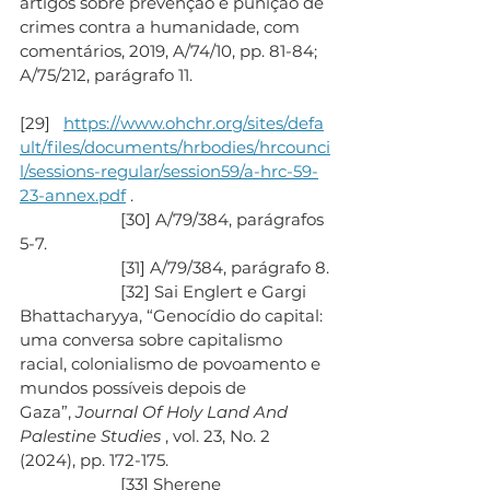
artigos sobre prevenção e punição de 
crimes contra a humanidade, com 
comentários, 2019, A/74/10, pp. 81-84; 
A/75/212, parágrafo 11.
[29]   
https://www.ohchr.org/sites/defa
ult/files/documents/hrbodies/hrcounci
l/sessions-regular/session59/a-hrc-59-
23-annex.pdf
 .
                       [30] A/79/384, parágrafos 
5-7.
                       [31] A/79/384, parágrafo 8.
                       [32] Sai Englert e Gargi 
Bhattacharyya, “Genocídio do capital: 
uma conversa sobre capitalismo 
racial, colonialismo de povoamento e 
mundos possíveis depois de 
Gaza”, 
Journal Of Holy Land And 
Palestine Studies
 , vol. 23, No. 2 
(2024), pp. 172-175.
                       [33] Sherene 