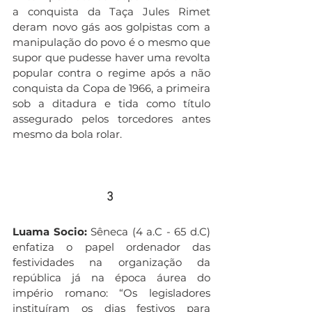
a conquista da Taça Jules Rimet 
deram novo gás aos golpistas com a 
manipulação do povo é o mesmo que 
supor que pudesse haver uma revolta 
popular contra o regime após a não 
conquista da Copa de 1966, a primeira 
sob a ditadura e tida como título 
assegurado pelos torcedores antes 
mesmo da bola rolar.
3 
Luama Socio:
 Sêneca (4 a.C - 65 d.C) 
enfatiza o papel ordenador das 
festividades na organização da 
república já na época áurea do 
império romano: “Os legisladores 
instituíram os dias festivos para 