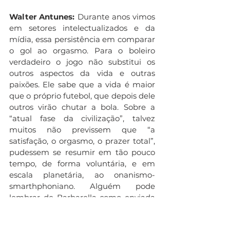
Walter Antunes:
 Durante anos vimos 
em setores intelectualizados e da 
mídia, essa persistência em comparar 
o gol ao orgasmo. Para o boleiro 
verdadeiro o jogo não substitui os 
outros aspectos da vida e outras 
paixões. Ele sabe que a vida é maior 
que o próprio futebol, que depois dele 
outros virão chutar a bola. Sobre a 
“atual fase da civilização”, talvez 
muitos não previssem que “a 
satisfação, o orgasmo, o prazer total”, 
pudessem se resumir em tão pouco 
tempo, de forma voluntária, e em 
escala planetária, ao onanismo-
smarthphoniano. Alguém pode 
lembrar de Barbarella como enviada 
do planeta Terra - onde não  se 
pratica mais “sexo carnal”, apenas se 