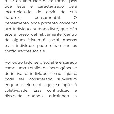
o ser da liberdade dessa forma, pois 
que este é caracterizado pela 
incompletude do devir de sua 
natureza pensamental. O 
pensamento pode portanto conceber 
um indivíduo humano livre, que não 
esteja preso definitivamente dentro 
de algum "sistema" social. Apenas 
esse indivíduo pode dinamizar as 
configurações sociais.
Por outro lado, se o social é encarado 
como uma totalidade homogênea e 
definitiva o indivíduo, como sujeito, 
pode ser considerado subversivo 
enquanto elemento que se opõe à 
coletividade. Essa contradição é 
dissipada quando, admitindo a 
realidade do ser, admite-se também 
todas aquelas qualidades do humano 
que o conduzem ao ser da 