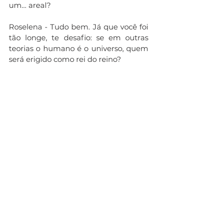
um… areal?
Roselena - Tudo bem. Já que você foi 
tão longe, te desafio: se em outras 
teorias o humano é o universo, quem 
será erigido como rei do reino?
W.D. - Vejo que as metáforas da 
profundidade e da extensão se 
impõem: profundidade do 
Inconsciente e extensão verbal. Na 
imaginação, essas duas abstrações se 
fundem em filmes, quadros, 
romances e sei lá que mais: livros de 
história.
Roselena - Continua pairando a 
questão do Sujeito. Do ponto de vista 
pragmático: o Sujeito analista 
pressupõe, “sente”, a existência de um 